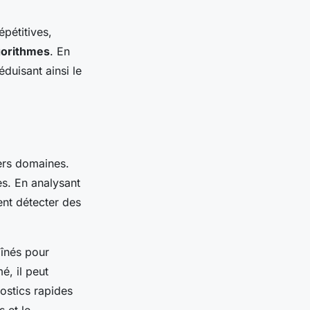
épétitives,
gorithmes
. En
éduisant ainsi le
ers domaines.
s. En analysant
nt détecter des
aînés pour
é, il peut
ostics rapides