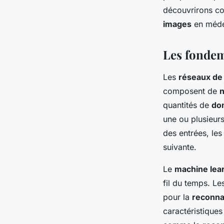
découvrirons c
médecine ?
images
en médec
Les fondem
Maryam
•
17 septembre 2024
•
6 min de lecture
Les
réseaux de
composent de
n
quantités de
do
une ou plusieurs
des entrées, les
suivante.
Le
machine lea
fil du temps. L
pour la
reconna
caractéristiques