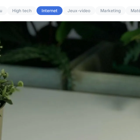
u
High tech
Internet
Jeux-video
Marketing
Maté