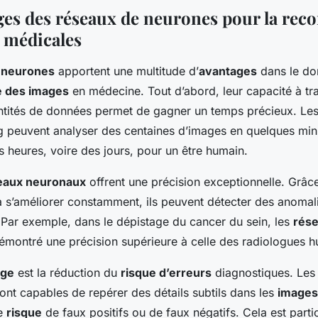
ges des réseaux de neurones pour la rec
 médicales
 neurones
apportent une multitude d’
avantages
dans le do
e des images
en médecine. Tout d’abord, leur capacité à tra
tités de données permet de gagner un temps précieux. Le
g peuvent analyser des centaines d’images en quelques minu
s heures, voire des jours, pour un être humain.
eaux neuronaux
offrent une précision exceptionnelle. Grâce
à s’améliorer constamment, ils peuvent détecter des anomal
. Par exemple, dans le dépistage du cancer du sein, les
rés
émontré une précision supérieure à celle des radiologues h
age
est la réduction du
risque d’erreurs
diagnostiques. Le
ont capables de repérer des détails subtils dans les
images
le
risque
de faux positifs ou de faux négatifs. Cela est parti