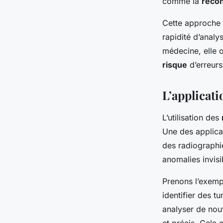
comme la
recon
Cette approche 
rapidité d’analy
médecine, elle o
risque
d’erreurs
L’applicat
L’utilisation des
Une des applica
des radiographi
anomalies invisi
Prenons l’exem
identifier des tu
analyser de nou