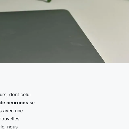
rs, dont celui
 de neurones
se
s
avec une
nouvelles
cle, nous