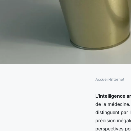
Accueil
›
Internet
INTERNET
Quels sont les avant
L’
intelligence ar
de la médecine.
l'utilisation des ré
distinguent par 
précision inéga
pour la reconnaissa
perspectives pou