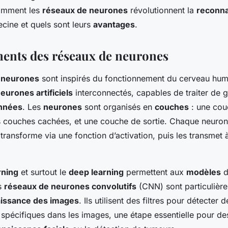
omment les
réseaux de neurones
révolutionnent la
reconna
ine et quels sont leurs
avantages
.
ents des réseaux de neurones
 neurones
sont inspirés du fonctionnement du cerveau huma
eurones artificiels
interconnectés, capables de traiter de 
nnées
. Les
neurones
sont organisés en
couches
: une cou
 couches cachées, et une couche de sortie. Chaque neurone 
 transforme via une fonction d’activation, puis les transmet 
rning
et surtout le
deep learning
permettent aux
modèles
d
es
réseaux de neurones convolutifs
(CNN) sont particulière
issance des images
. Ils utilisent des filtres pour détecter d
 spécifiques dans les images, une étape essentielle pour de