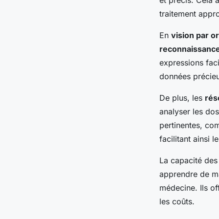
et précis. Cela 
traitement appro
En
vision par o
reconnaissance
expressions faci
données précieu
De plus, les
rés
analyser les dos
pertinentes, com
facilitant ainsi 
La capacité de
apprendre de ma
médecine. Ils of
les coûts.