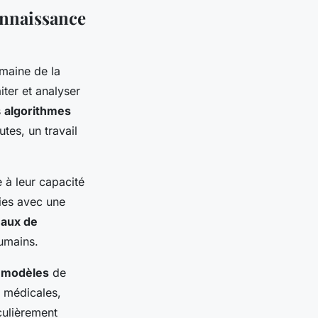
onnaissance
maine de la
iter et analyser
s
algorithmes
tes, un travail
 à leur capacité
ies avec une
eaux de
umains.
s
modèles
de
médicales,
culièrement