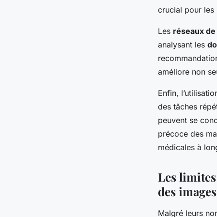
crucial pour les
Les
réseaux de
analysant les
do
recommandations
améliore non seu
Enfin, l’utilisat
des tâches répét
peuvent se conce
précoce des mal
médicales à lon
Les limite
des images
Malgré leurs n