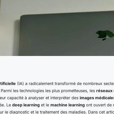
ages de
tificielle
(IA) a radicalement transformé de nombreux secteu
 Parmi les technologies les plus prometteuses, les
réseaux
seaux de neurones
leur capacité à analyser et interpréter des
images médicale
lée. Le
deep learning
et le
machine learning
ont ouvert de 
nce des images en
r le diagnostic et le traitement des maladies. Dans cet arti