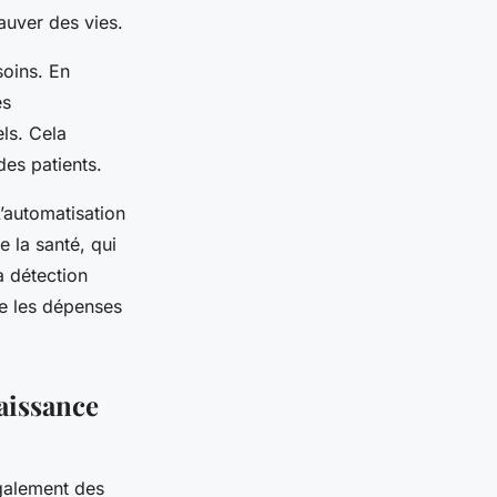
auver des vies.
oins. En
es
ls. Cela
des patients.
’automatisation
 la santé, qui
a détection
re les dépenses
aissance
galement des