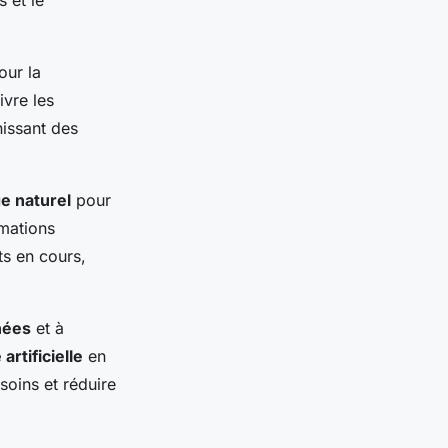
s et le
our la
ivre les
nissant des
e naturel
pour
rmations
ts en cours,
nées
et à
 artificielle
en
soins et réduire