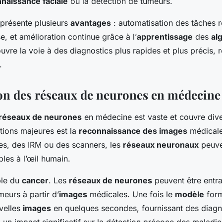
naissance faciale
ou la détection de tumeurs.
présente plusieurs
avantages
: automatisation des tâches r
se, et amélioration continue grâce à l’
apprentissage
des
al
uvre la voie à des diagnostics plus rapides et plus précis, r
.
ion des réseaux de neurones en médecine
réseaux de neurones
en médecine est vaste et couvre div
tions majeures est la
reconnaissance des images
médicale
es, des IRM ou des scanners, les
réseaux neuronaux
peuve
bles à l’œil humain.
ple du
cancer
. Les
réseaux de neurones
peuvent être entr
meurs à partir d’
images
médicales. Une fois le
modèle
form
velles
images
en quelques secondes, fournissant des diagn