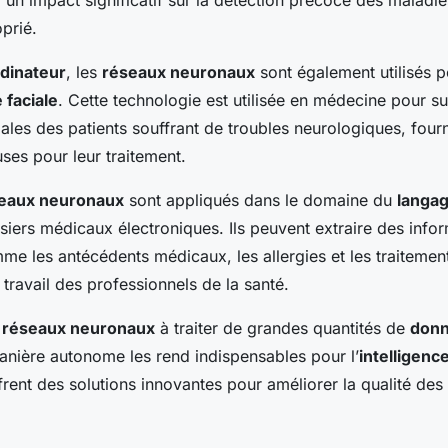
a un impact significatif sur la détection précoce des maladie
prié.
rdinateur
, les
réseaux neuronaux
sont également utilisés p
 faciale
. Cette technologie est utilisée en médecine pour su
ales des patients souffrant de troubles neurologiques, four
ses pour leur traitement.
eaux neuronaux
sont appliqués dans le domaine du
langag
siers médicaux électroniques. Ils peuvent extraire des info
me les antécédents médicaux, les allergies et les traitemen
le travail des professionnels de la santé.
s
réseaux neuronaux
à traiter de grandes quantités de
don
nière autonome les rend indispensables pour l’
intelligence
frent des solutions innovantes pour améliorer la qualité des 