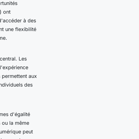
rtunités
) ont
 d'accéder à des
 une flexibilité
me.
central. Les
 l'expérience
s permettent aux
ndividuels des
mes d'égalité
s ou la même
 numérique peut