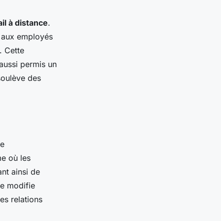
ail à distance
.
t aux employés
. Cette
aussi permis un
 soulève des
ne
me où les
nt ainsi de
e modifie
es relations