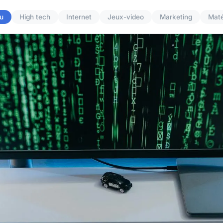
u
High tech
Internet
Jeux-video
Marketing
Maté