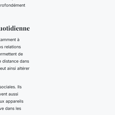
e profondément
quotidienne
otamment à
s relations
ermettent de
ne distance dans
ut ainsi altérer
ociales. Ils
vent aussi
ux appareils
ve dans les