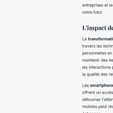
entreprises et l
notre futur.
Maryam
•
9 octobre 2024
•
10 min de lecture
L'impact de
La
transformat
travers les tec
personnelles en 
maintenir des li
les interactions
la qualité des r
Les
smartphon
offrent un accè
détourner l'atte
mobiles peut réd