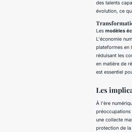
des talents cap
évolution, ce q
Transformati
Les
modèles éc
L'économie numé
plateformes en l
réduisant les co
en matière de r
est essentiel p
Les implic
À l'ère numériq
préoccupations é
une collecte ma
protection de l