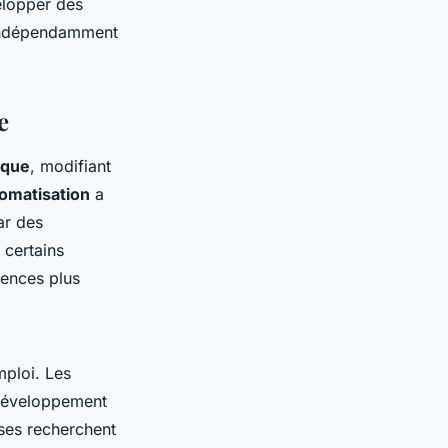
velopper des
, indépendamment
e
ique
, modifiant
omatisation
a
ar des
 certains
tences plus
ploi. Les
e développement
ises recherchent