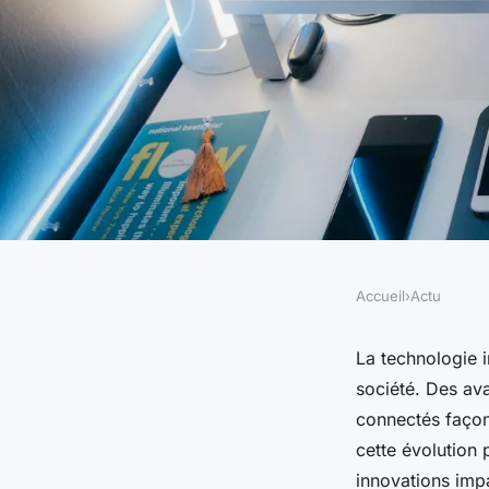
Accueil
›
Actu
ACTU
Comment la technol
La technologie i
société. Des avan
transforme la sociét
connectés façon
cette évolution
pouvez pas ignorer
innovations impa