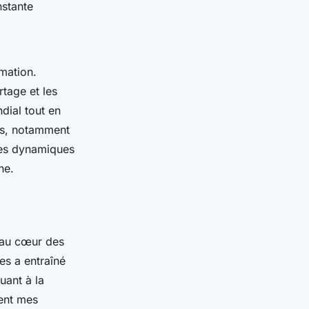
nstante
mation.
tage et les
dial tout en
fis, notamment
ces dynamiques
ne.
au cœur des
es a entraîné
uant à la
ment mes