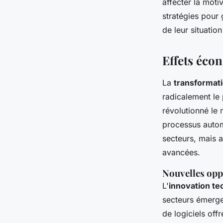
affecter la moti
stratégies pour
de leur situati
Effets éco
La
transformat
radicalement le 
révolutionné le 
processus autom
secteurs, mais 
avancées.
Nouvelles opp
L'
innovation te
secteurs émergen
de logiciels off