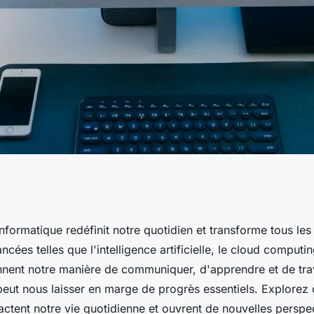
ogie informatique
nformatique redéfinit notre quotidien et transforme tous les
cées telles que l'intelligence artificielle, le cloud computin
é que vous ne
nent notre manière de communiquer, d'apprendre et de trava
 peut nous laisser en marge de progrès essentiels. Explore
ctent notre vie quotidienne et ouvrent de nouvelles perspe