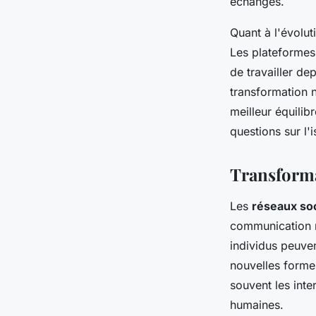
échanges.
Quant à l'évolut
Les plateformes
de travailler de
transformation 
meilleur équilib
questions sur l'
Transforma
Les
réseaux so
communication n
individus peuven
nouvelles forme
souvent les inte
humaines.