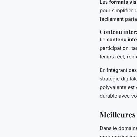
Les
formats vis
pour simplifier
facilement part
Contenu inter
Le
contenu inte
participation, t
temps réel, renf
En intégrant ce
stratégie digita
polyvalente est 
durable avec vos
Meilleures
Dans le domain
pour maximiser l