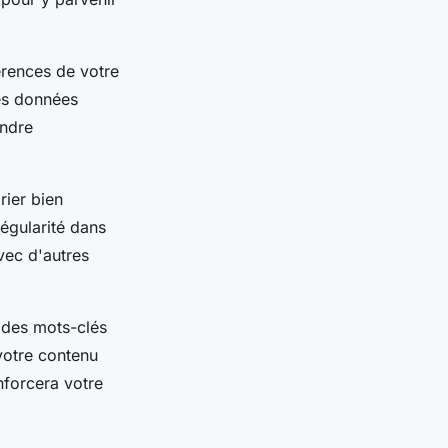
érences de votre
es données
ndre
rier bien
régularité dans
vec d'autres
z des mots-clés
 votre contenu
nforcera votre