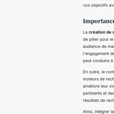
Maryam
•
9 octobre 2024
•
8 min de lecture
vos objectifs a
Importance 
La
création de
de pilier pour l
audience de man
l'engagement des
peut conduire à 
En outre, le con
moteurs de reche
améliore leur vi
pertinents et d
résultats de rech
Ainsi, intégrer 