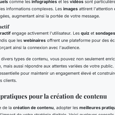
uels
comme les
infographies
et les
vidéos
sont particulièr
 des informations complexes. Les
images
attirent l'attention
agées, augmentant ainsi la portée de votre message.
actif
ractif
engage activement l'utilisateur. Les
quiz
et
sondage
andis que les
webinaires
offrent une plateforme pour des é
orçant ainsi la connexion avec l'audience.
s divers types de contenu, vous pouvez non seulement enric
le, mais aussi répondre aux attentes variées de votre public
essentielle pour maintenir un engagement élevé et construir
 clients.
 pratiques pour la création de contenu
e de la
création de contenu
, adopter les
meilleures pratiq
'impact de votre stratégie digitale. Voici quelques conseils