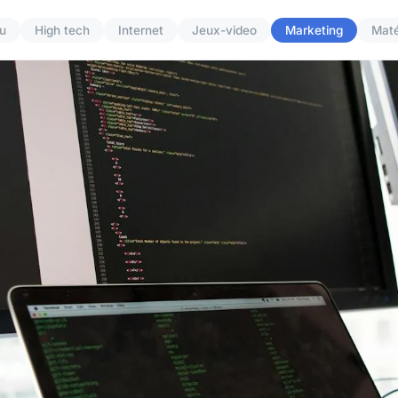
u
High tech
Internet
Jeux-video
Marketing
Maté