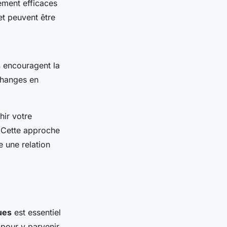
ement efficaces
 et peuvent être
s
encouragent la
changes en
hir votre
. Cette approche
e une relation
ues
est essentiel
 pour y parvenir