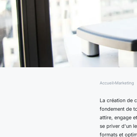
Accueil
›
Marketing
MARKETING
Création de contenu :
La création de c
fondement de tou
stratégie digitale
attire, engage e
se priver d'un 
formats et optim