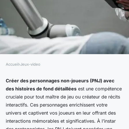
Accueil
›
Jeux-video
JEUX-VIDEO
Quelles sont les meilleures
Créer des personnages non-joueurs (PNJ) avec
des histoires de fond détaillées
est une compétence
pratiques pour créer des
cruciale pour tout maître de jeu ou créateur de récits
personnages non-joueurs avec
interactifs. Ces personnages enrichissent votre
des histoires de fond
univers et captivent vos joueurs en leur offrant des
approfondies?
interactions mémorables et significatives. À l’instar