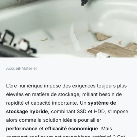
Accueil
›
Matériel
MATÉRIEL
Comment configurer un
L’ère numérique impose des exigences toujours plus
élevées en matière de stockage, mêlant besoin de
système de stockage hybride
rapidité et capacité importante. Un
système de
(SSD + HDD) pour un
stockage hybride
, combinant SSD et HDD, s’impose
équilibre entre coût et
alors comme la solution idéale pour allier
performance ?
performance
et
efficacité économique
. Mais