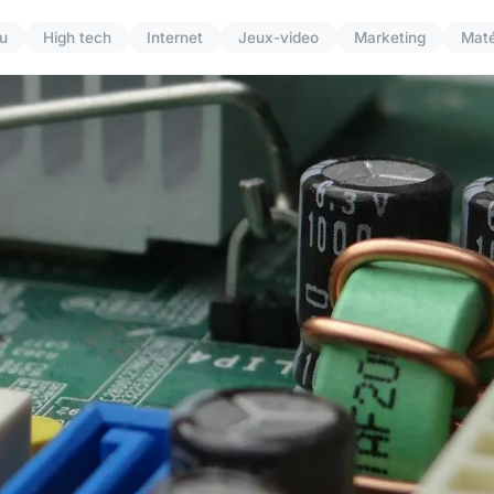
u
High tech
Internet
Jeux-video
Marketing
Maté