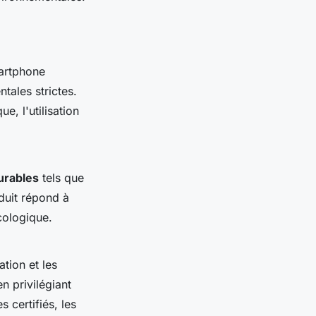
martphone
tales strictes.
e, l'utilisation
urables
tels que
duit répond à
cologique.
tion et les
n privilégiant
 certifiés, les