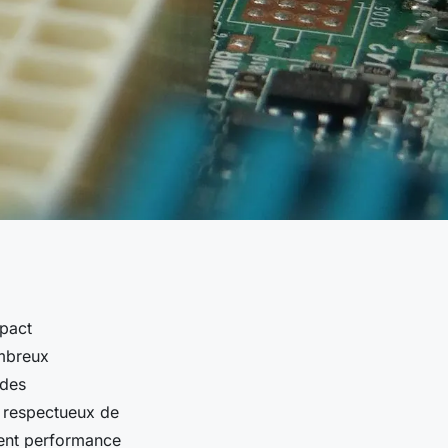
mpact
ombreux
 des
s respectueux de
ient performance