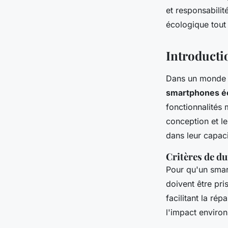
Maryam
•
9 octobre 2024
•
5 min de lecture
et responsabili
écologique tout
Introducti
Dans un monde d
smartphones é
fonctionnalités 
conception et l
dans leur capaci
Critères de du
Pour qu'un smar
doivent être pri
facilitant la ré
l'impact environ