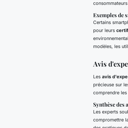
consommateurs e
Exemples de s
Certains smartph
pour leurs
certi
environnemental
modèles, les uti
Avis d'expe
Les
avis d'expe
précieuse sur l
comprendre les 
Synthèse des a
Les experts sou
compromettre la
des pratiques de