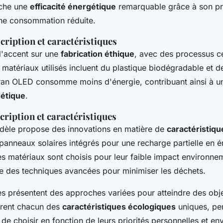
iche une
efficacité énergétique
remarquable grâce à son p
ne consommation réduite.
cription et caractéristiques
'accent sur une
fabrication éthique
, avec des processus ce
matériaux utilisés incluent du plastique biodégradable et d
ran OLED consomme moins d'énergie, contribuant ainsi à un
gétique
.
cription et caractéristiques
dèle propose des innovations en matière de
caractéristiq
 panneaux solaires intégrés pour une recharge partielle en é
s matériaux sont choisis pour leur faible impact environnem
ise des techniques avancées pour minimiser les déchets.
es présentent des approches variées pour atteindre des obje
offrent chacun des
caractéristiques écologiques
uniques, pe
e choisir en fonction de leurs priorités personnelles et en