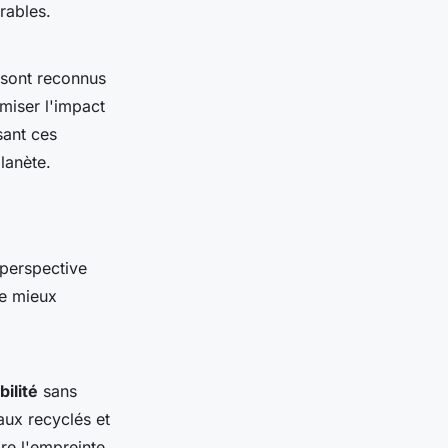
rables.
 sont reconnus
miser l'impact
sant ces
lanète.
 perspective
de mieux
bilité
sans
aux recyclés et
re l'empreinte