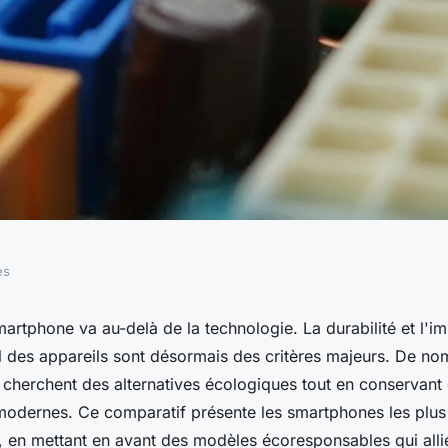
es
ones : Les choix
artphone va au-delà de la technologie. La durabilité et l'i
 des appareils sont désormais des critères majeurs. De n
herchent des alternatives écologiques tout en conservant
 modernes. Ce comparatif présente les smartphones les plu
, en mettant en avant des modèles écoresponsables qui all