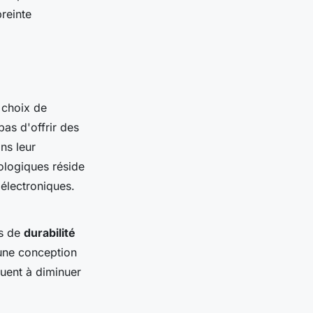
reinte
e choix de
pas d'offrir des
ns leur
ologiques réside
 électroniques.
es de
durabilité
 une conception
buent à diminuer