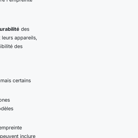
urabilité
des
 leurs appareils,
bilité des
 mais certains
hones
odèles
 empreinte
 peuvent inclure