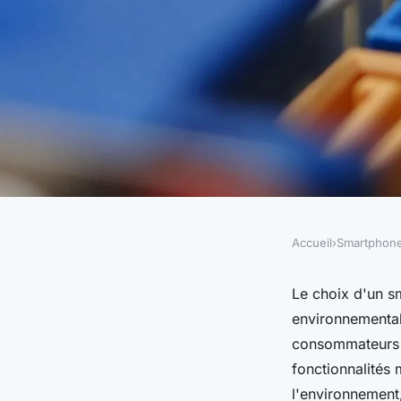
Accueil
›
Smartphon
SMARTPHONES
Comparatif smartph
Le choix d'un sm
environnemental
les plus écologiques
consommateurs c
fonctionnalités
l'environnement