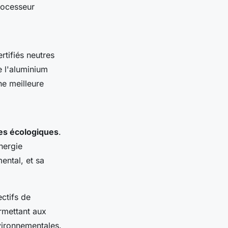
rocesseur
rtifiés neutres
e l'aluminium
e meilleure
ues écologiques
.
nergie
ental, et sa
ctifs de
rmettant aux
vironnementales.