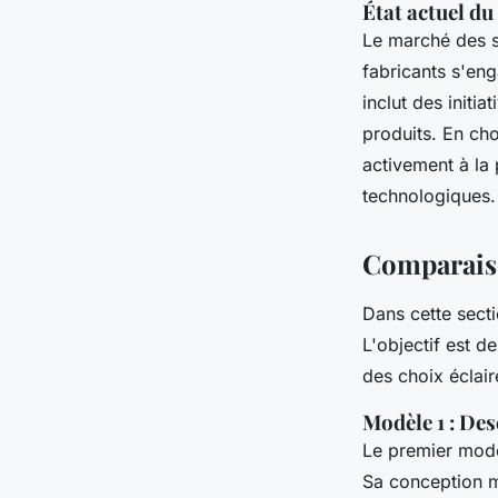
État actuel d
Le marché des s
fabricants s'en
inclut des initi
produits. En ch
activement à la 
technologiques.
Comparais
Dans cette sect
L'objectif est d
des choix éclair
Modèle 1 : Des
Le premier modèl
Sa conception mo